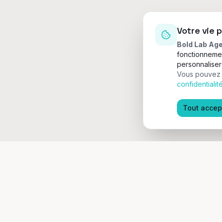
Votre vie 
Bold Lab Ag
fonctionnemen
personnalise
Vous pouvez r
confidentialit
Tout accep