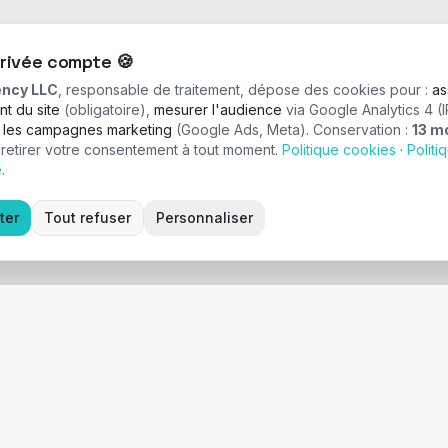
privée compte
🍪
ency LLC
, responsable de traitement, dépose des cookies pour :
as
t du site
(obligatoire),
mesurer l'audience
via Google Analytics 4 (
r les campagnes marketing
(Google Ads, Meta).
Conservation :
13 m
etirer votre consentement à tout moment.
Politique cookies
·
Politi
é
.
ter
Tout refuser
Personnaliser