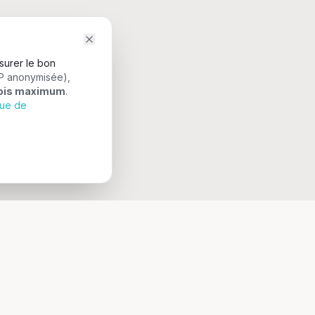
surer le bon
IP anonymisée),
ois maximum
.
que de